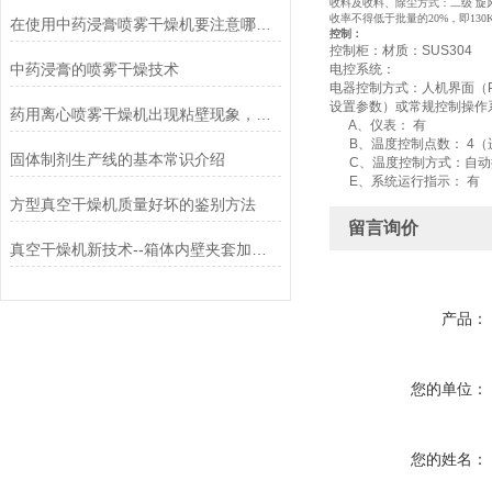
收料及收料、除尘方式：二级
旋
收率不得低于批量的
20%
，即
130K
在使用中药浸膏喷雾干燥机要注意哪些细节
控制：
控制柜：材质：SUS304
中药浸膏的喷雾干燥技术
电控系统：
电器控制方式：人机界面（
设置参数）或常规控制操作
药用离心喷雾干燥机出现粘壁现象，这是怎么回事？
A、仪表： 有
B、温度控制点数： 4（
固体制剂生产线的基本常识介绍
C、温度控制方式：自动
E、系统运行指示： 有
方型真空干燥机质量好坏的鉴别方法
留言询价
真空干燥机新技术--箱体内壁夹套加热技术
产品：
您的单位：
您的姓名：