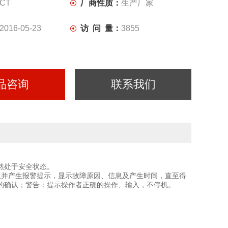
CT
厂商性质：
生产厂家
2016-05-23
访 问 量：
3855
品咨询
联系我们
然处于安全状态。
止并产生报警提示，显示故障原因、信息及产生时间，直至得
的确认；警告：提示操作者正确的操作、输入，不停机。