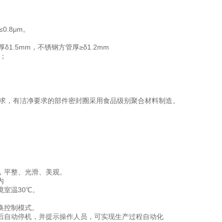
.8μm。
δ1.5mm，不锈钢方管厚≥δ1.2mm
；
要求，有洁净要求的部件密封圈采用食品级别聚合材料制造。
，平整、光滑、美观。
内
境室温30℃。
换控制模式。
后自动停机，并提示操作人员，可实现生产过程自动化