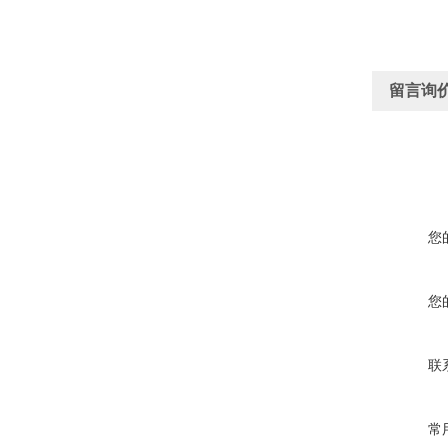
留言询
您
您
联
常