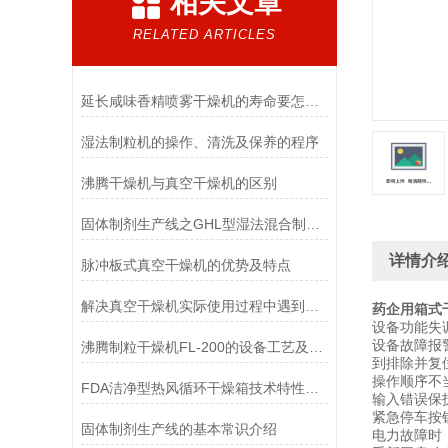
相关文章
RELATED ARTICLES
延长咸味香精喷雾干燥机的寿命要怎么做
湿法制粒机的操作、清洗及保养的程序
沸腾干燥机与真空干燥机的区别
固体制剂生产线之GHL型湿法混合制粒机功能说明
详情介
脉冲板式真空干燥机的优势及特点
解决真空干燥机实际使用过程中遇到的难题-智能消泡技术
药企用箱式
设备功能失
设备故障报
沸腾制粒干燥机FL-200的设备工艺及结构组成
到排除并复
操作顺序不
FDA洁净型热风循环干燥箱技术特性说明
输入错误保
紧急停车按
固体制剂生产线的基本常识介绍
电力故障时