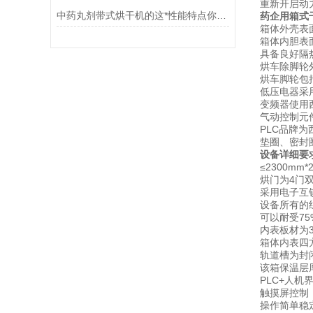
重新开启动
中药丸剂带式烘干机的这*性能特点你都知道吗
药企用箱式
箱体外壳表
箱体内胆表
具备良好隔
烘车除脚轮外
烘车脚轮包
低压电器采
变频器使用
气动控制元件
PLC品牌
垫圈、密封
设备详细要
≤2300mm
烘门为4门
采用电子互
设备所有的
可以耐受75
内表板材为3
箱体内表四
轨道槽为封
该箱保温层
PLC+人
触摸屏控制
操作简单稳