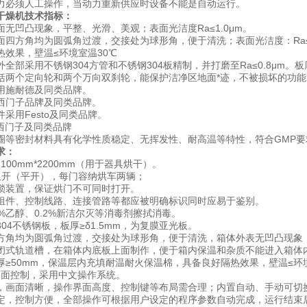
力必须人工操作，当动力重新供应时设备不能是自动运行。
干燥机
技术指标：
面无凹凸现象，平整、光滑、美观；表面光洁度Ra≤1.0μm。
面四方角均为圆弧角过渡，交接处为球形角，便于清洗；表面光洁度：Ra≤0
热效果，壁温≤环境室温30℃
全部采用不锈钢304方管和不锈钢304板精制，并打磨至Ra≤0.8μm。板厚
括两个定向轮和两个万向双刹轮，能保护洁净区地面*迹，不被损坏的功能
用施耐德及同类品牌。
西门子品牌及同类品牌。
采用Festo及同类品牌。
为西门子及同类品牌
圈等密封材料具有化学性质稳定、无挥发性、耐高温等特性，符合GMP
求：
*2100mm*2200mm（用于器具烘干）。
双开（平开），每门容纳烘车两辆；
锁装置，保证烘门不可同时打开。
组件、控制线路、连接管路等都应被明确标识同时应易于鉴别。
%乙醇、0.2%新洁尔灭等消毒剂擦拭消毒。
04不锈钢板，板厚≥δ1.5mm，为复膜亚光板。
方角均为圆弧角过渡，交接处为球形角，便于清洗，箱体外表无凹凸现象
闭式轨道槽，在箱体内底板上面制作，便于箱内保温和杂质不能进入箱体
厚≥50mm，保温层内充填耐温耐火保温棉，具备良好隔热效果，壁温≤环
机界面控制，采用中文操作系统。
，画面清晰，操作界面高度、控制键等布局需合理；内置自动、手动可切
定，控制方便，全部操作可根据用户设定的程序参数自动完成，运行结束