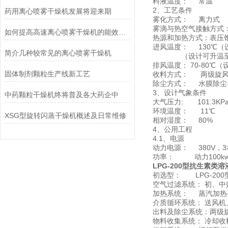
料液温度： 常温
2、工艺条件
药用离心喷雾干燥机发展将迎来期
雾化方式： 离力式
雾滴与热空气接触方式
如何提高高速离心喷雾干燥机的能效比？
热源和加热方式：表压饱
进风温度： 130℃（
简介几种较常见的离心喷雾干燥机
（设计可升温至2
排风温度： 70-80℃
固体制剂颗粒生产线新工艺
收料方式： 两级旋风
除尘方式： 水膜除尘
3、设计气象条件
中药颗粒干燥机终将普及各大药企中
大气压力: 101.3KP
环境温度： 11℃
XSG型旋转闪蒸干燥机概述及日常维修
相对湿度： 80%
4、公用工程
4.1、电源
动力电源： 380V，3
功率： 动力100kw+电
LPG-200型
抗生素类溶
初选型： LPG-20
空气过滤系统： 初、
加热系统： 蒸汽加热
介质循环系统： 送风
出料及除尘系统：两级
物料收集系统： 冷却收