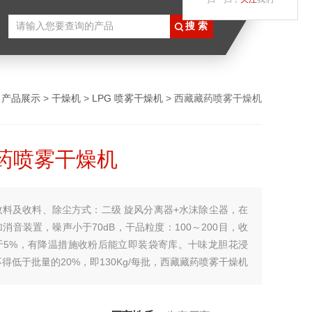
>
产品展示
>
干燥机
>
LPG 喷雾干燥机
> 西藏藏药喷雾干燥机
药喷雾干燥机
收料及收料、除尘方式：二级 旋风分离器+水沫除尘器，在
消音装置，噪声小于70dB，干品粒度：100～200目，收
于5%，有降温措施收粉后能立即装袋寄库。十味龙胆花浸
得低于批量的20%，即130Kg/每批，西藏藏药喷雾干燥机
Kg,收粉过程中喷雾设备不停机。