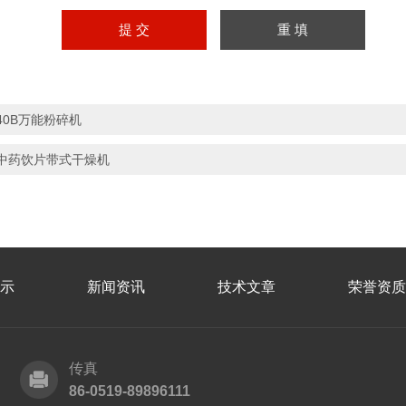
40B万能粉碎机
中药饮片带式干燥机
示
新闻资讯
技术文章
荣誉资质
传真
86-0519-89896111