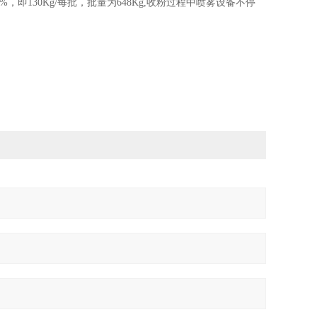
0%
，即
130Kg/
每批，批量为
648Kg,
收粉过程中喷雾设备不停