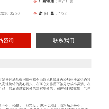
厂商性质：
生产厂家
2016-05-20
访 问 量：
7722
品咨询
联系我们
过滤器过滤后根据操作指令由鼓风机吸取再经加热器加热通过
入高速旋转的离心喷头，在离心力作用下被分散成小雾滴。在
产品，然后通过旋风分离器实现分离，固体物料被收集，气体
噪声小于
70dB
，干品粒度：
100
～
200
目，收粉后水份小于