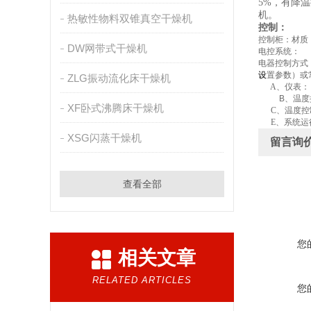
5%
，有降温
机。
热敏性物料双锥真空干燥机
控制：
控制柜：材质
DW网带式干燥机
电控系统：
电器控制方式
设
置参数）或
ZLG振动流化床干燥机
A
、
仪表：
B
、
温度
XF卧式沸腾床干燥机
C
、
温度控
E
、
系统运
XSG闪蒸干燥机
留言询
查看全部
您
相关文章
RELATED ARTICLES
您