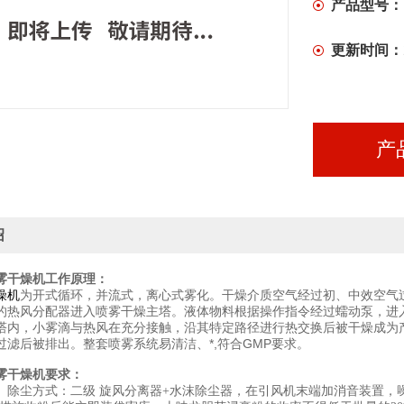
产品型号：
更新时间：
产
绍
雾干燥机工作原理：
燥机
为开式循环，并流式，离心式雾化。干燥介质空气经过初、中效空气
的热风分配器进入喷雾干燥主塔。液体物料根据操作指令经过蠕动泵，进
塔内，小雾滴与热风在充分接触，沿其特定路径进行热交换后被干燥成为
过滤后被排出。整套喷雾系统易清洁、*,符合GMP要求。
雾干燥机要求：
、除尘方式：二级
旋风分离器
+
水沫除尘器，在引风机末端加消音装置，