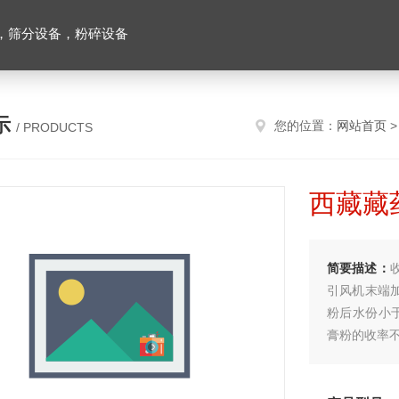
，筛分设备，粉碎设备
示
您的位置：
网站首页
/ PRODUCTS
西藏藏
简要描述：
引风机末端加
粉后水份小
膏粉的收率不
批量为648