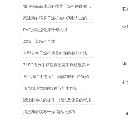
如何提高高速离心喷雾干燥机的能效比？
联
高速离心喷雾干燥机在中药制剂上的特点
常
PVC振动流化床冷却机组
鸡精、菇精生产线
方型真空干燥机质量好坏的鉴别方法
详
ZLPG系列中药浸膏喷雾干燥机组实际操作规程
从“间歇”到“连续”：固体制剂生产线如何降低碳足迹
补
热风循环烘箱的3种节能小妙招
湿法制粒机的操作、清洗及保养的程序
清洗离心喷雾干燥塔的小技巧