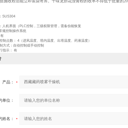
措施收粉后能立即装袋寄库。十味龙胆花浸膏粉的收率不得低于批量的
2
：
SUS304
：人机界面（
PLC
控制，三级权限管理，需备份能恢复
常规控制操作系统
有
控制点数：
4
（进风温度、塔内温度、出塔温度、药液温度）
制方式：自动控制或手动控制
行指示：
有
价
产品：
的单位：
的姓名：