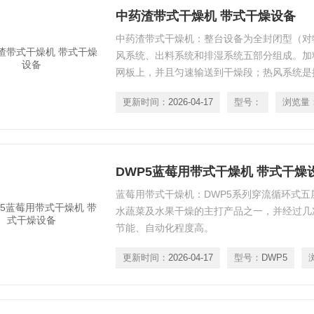
中药渣带式干燥机 带式干燥设备
中药渣带式干燥机：整台设备为全封闭型（对
风系统、出料系统和排湿系统五部分组成。加
网板上，并且匀速输送到干燥段；热风系统是
约120℃热风至干燥室；在输送带通过时，热
更新时间：
2026-04-17
型号：
浏览量
过输送带上的物料，从而使物料能均匀干燥，
DWP5蓝莓用带式干燥机 带式干燥
蓝莓用带式干燥机：DWP5系列穿流循环式
水蔬菜及水果干燥的主打产品之一，并经过几
节能、自动化程度高。
更新时间：
2026-04-17
型号：
DWP5