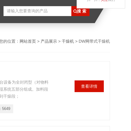
您的位置：
网站首页
>
产品展示
>
干燥机
> DW网带式干燥机
整台设备为全封闭型（对物料
查看详情
湿系统五部分组成。加料段
到干燥段；
：
5649