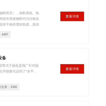
物料而言），加料系统、热
查看详情
料段作用使物料均匀分散在
提供干燥所需的热源，提供
空气从上往下或从下往上通
：
4497
由出料段排出。
设备
五层带式干燥机是我厂针对脱
查看详情
次升级换代达到了*水平，
浏览量：
3366