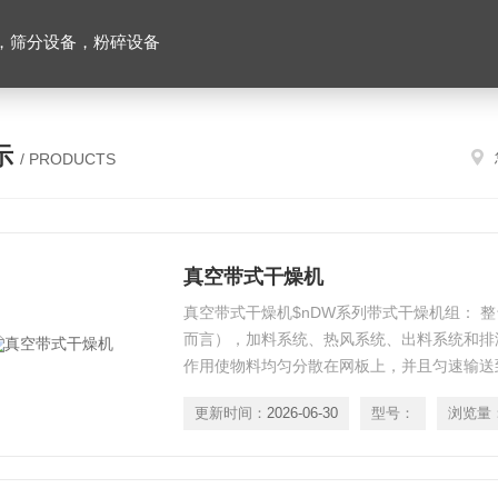
，筛分设备，粉碎设备
示
/ PRODUCTS
真空带式干燥机
真空带式干燥机$nDW系列带式干燥机组： 
而言），加料系统、热风系统、出料系统和排
作用使物料均匀分散在网板上，并且匀速输送
更新时间：
2026-06-30
型号：
浏览量