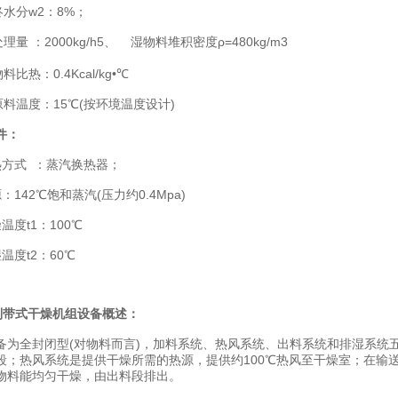
分w2：8%；
 ：2000kg/h5、 湿物料堆积密度ρ=480kg/m3
热：0.4Kcal/kg•℃
温度：15℃(按环境温度设计)
件：
式 ：蒸汽换热器；
42℃饱和蒸汽(压力约0.4Mpa)
度t1：100℃
度t2：60℃
列带式干燥机组设备概述：
全封闭型(对物料而言)，加料系统、热风系统、出料系统和排湿系统五
段；热风系统是提供干燥所需的热源，提供约100℃热风至干燥室；在输
物料能均匀干燥，由出料段排出。