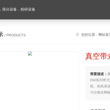
，筛分设备，粉碎设备
示
您的位置：
网站首
/ PRODUCTS
真空带
简要描述：
DW系列带
统、热风系
匀分散在网