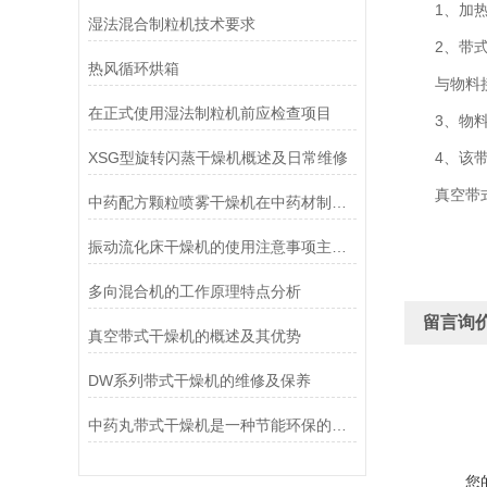
1、加热为
湿法混合制粒机技术要求
2、带式主
热风循环烘箱
与物料接触
在正式使用湿法制粒机前应检查项目
3、物料的
XSG型旋转闪蒸干燥机概述及日常维修
4、该带式
真空带式
中药配方颗粒喷雾干燥机在中药材制药方面有着非常好的应用
振动流化床干燥机的使用注意事项主要包括哪几个方面？
多向混合机的工作原理特点分析
留言询
真空带式干燥机的概述及其优势
DW系列带式干燥机的维修及保养
中药丸带式干燥机是一种节能环保的烘干解决方案
您