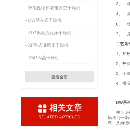
3、 终水
热敏性物料双锥真空干燥机
4、 处理量
DW网带式干燥机
6、 物料比
ZLG振动流化床干燥机
7、 原料
工艺条
XF卧式沸腾床干燥机
1、加热方
XSG闪蒸干燥机
2、热源：1
3、干燥温
查看全部
4、排湿温
DW系
相关文章
整台设备为
RELATED ARTICLES
输送到干燥
料，从而使