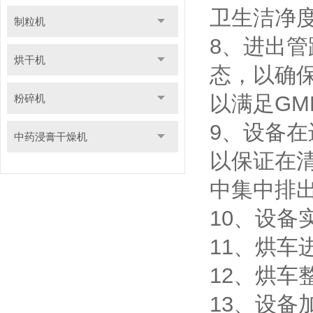
卫生洁净
制粒机
8、进出
烘干机
态，以确
以满足GM
粉碎机
9、设备
中药浸膏干燥机
以保证在
中集中排
10、设备
11、烘车
12、烘
13、设