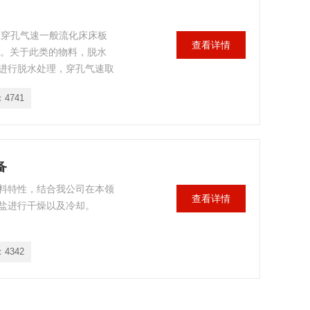
及穿孔气速一般流化床床板
查看详情
/s。关于此类的物料，脱水
进行脱水处理，穿孔气速取
：
4741
备
料特性，结合我公司在本领
查看详情
盐进行干燥以及冷却。
：
4342