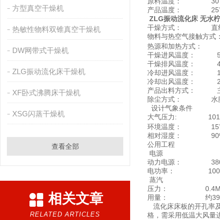
原料温度： 30
方型真空干燥机
产品温度： 25℃
ZLG振动流化床 无水
干燥方式： 直线
热敏性物料双锥真空干燥机
物料与热空气接触方式
热源和加热方式： 饱和
DW网带式干燥机
干燥进风温度： 50～
干燥排风温度： 40
ZLG振动流化床干燥机
冷却进风温度： 15℃
冷却出风温度： 2
产品出料方式： 
XF卧式沸腾床干燥机
除尘方式： 水
设计气象条件
XSG闪蒸干燥机
大气压力: 101.3
环境温度： 15℃（
相对湿度： 90%（
公用工程
查看全部
电源
动力电源： 380V
电功率： 100.
蒸汽
压力： 0.4MP
相关文章
用量： 约395K
流化床床板的开孔率及穿
RELATED ARTICLES
格，需采用低温大风量进行