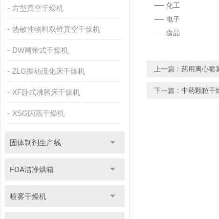
── 化工
方型真空干燥机
── 电子
热敏性物料双锥真空干燥机
── 食品
DW网带式干燥机
上一篇：
药用离心喷
ZLG振动流化床干燥机
下一篇：
中药颗粒干
XF卧式沸腾床干燥机
XSG闪蒸干燥机
固体制剂生产线
FDA洁净烘箱
喷雾干燥机