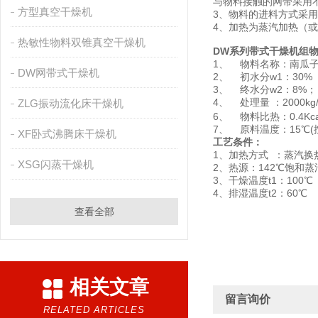
与物料接触的网带采用
方型真空干燥机
3、物料的进料方式采
4、加热为蒸汽加热（
热敏性物料双锥真空干燥机
DW系列带式干燥机组
1、 物料名称：南瓜
DW网带式干燥机
2、 初水分w1：30%
3、 终水分w2：8%；
4、 处理量 ：2000kg
ZLG振动流化床干燥机
6、 物料比热：0.4Kcal
7、 原料温度：15℃(
XF卧式沸腾床干燥机
工艺条件：
1、加热方式 ：蒸汽换
XSG闪蒸干燥机
2、热源：142℃饱和蒸
3、干燥温度t1：100℃
4、排湿温度t2：60℃
查看全部
相关文章
留言询价
RELATED ARTICLES