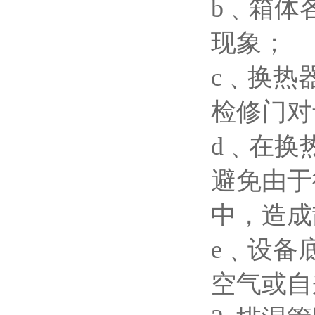
b
﹑箱体
现象；
c
﹑换热
检修门对
d
﹑在换
避免由于
中，造成
e
﹑设备
空气或自