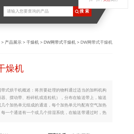
>
产品展示
>
干燥机
>
DW网带式干燥机
> DW网带式干燥机
干燥机
网带式烘干机概述：将所要处理的物料通过适当的加料机构
料器、摆动带、粉碎机或造粒机），分布在输送带上，输送
或几个加热单元组成的通道，每个加热单元均配有空气加热
，每一个通道有一个或几个排湿系统，在输送带通过时，热
下或从下往上通过输送带上的物料，从而使物料能均匀干