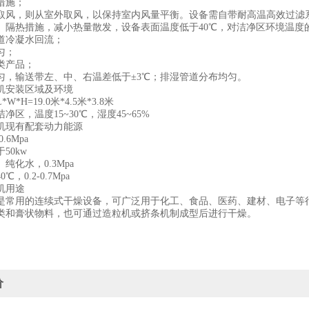
措施；
取风，则从室外取风，以保持室内风量平衡。设备需自带耐高温高效过滤
、隔热措施，减小热量散发，设备表面温度低于40℃，对洁净区环境温度
道冷凝水回流；
匀；
类产品；
匀，输送带左、中、右温差低于±3℃；排湿管道分布均匀。
机安装区域及环境
*H=19.0米*4.5米*3.8米
净区，温度15~30℃，湿度45~65%
机现有配套动力能源
.6Mpa
50kw
纯化水，0.3Mpa
，0.2-0.7Mpa
机用途
是常用的连续式干燥设备，可广泛用于化工、食品、医药、建材、电子等
类和膏状物料，也可通过造粒机或挤条机制成型后进行干燥。
价