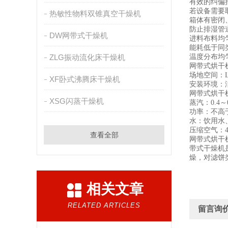
有效的纠偏
若设备需要
热敏性物料双锥真空干燥机
箱体有密闭
防止排湿管
DW网带式干燥机
进料布料均
能耗低于同
ZLG振动流化床干燥机
温度分布均
网带式烘干
场地空间：L*W
XF卧式沸腾床干燥机
安装环境：洁
网带式烘干
XSG闪蒸干燥机
蒸汽：0.4～0
功率：不高于
水：饮用水、
压缩空气：40℃
查看全部
网带式烘干
带式干燥机
燥，对滤饼
相关文章
RELATED ARTICLES
留言询