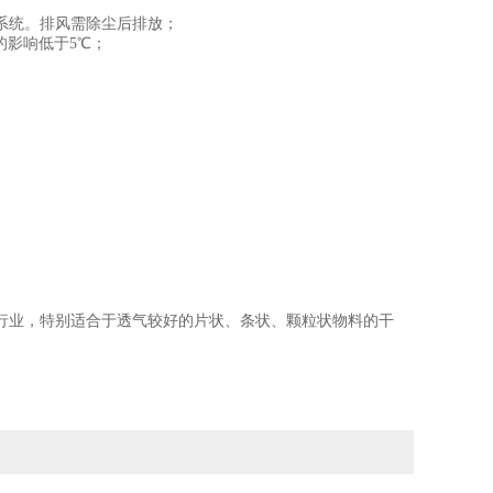
系统。排风需除尘后排放；
的影响低于5℃；
行业，特别适合于透气较好的片状、条状、颗粒状物料的干