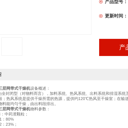
产品型号：
更新时间：
产
绍
三层网带式干燥机
设备概述：
全封闭型（对物料而言），加料系统、热风系统、出料系统和排湿系统
段；热风系统是提供干燥所需的热源，提供约120℃热风至干燥室；在输
物料能均匀干燥，由出料段排出。
三层网带式干燥机
物料参数：
称：中药渣颗粒；
1：80%
2：23%；