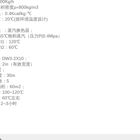
00Kg/h
密度ρ=800kg/m3
.4Kcal/kg·℃
：20℃(按环境温度设计)
式 ：蒸汽换热器；
55℃饱和蒸汽（压力约0.4Mpa）
1：120℃
t2：60℃
DW3-2X10；`
：2m（有效宽度）
层；
度：30m
数：5
面积：60m2；
100~120℃
：60℃左右
2~3小时