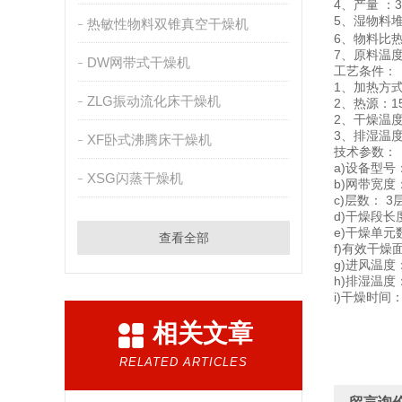
4、产量 ：3
5、湿物料堆积
热敏性物料双锥真空干燥机
6、物料比热：0
7、原料温度
DW网带式干燥机
工艺条件：
1、加热方
ZLG振动流化床干燥机
2、热源：1
2、干燥温度t
3、排湿温度
XF卧式沸腾床干燥机
技术参数：
a)设备型号：
XSG闪蒸干燥机
b)网带宽度
c)层数： 3
d)干燥段长
e)干燥单元
查看全部
f)有效干燥
g)进风温度：
h)排湿温度
i)干燥时间：
相关文章
RELATED ARTICLES