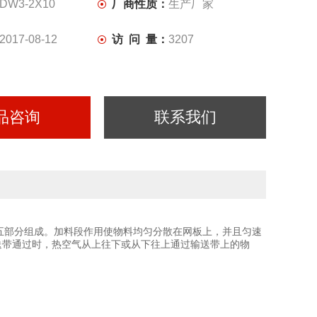
DW3-2X10
厂商性质：
生产厂家
2017-08-12
访 问 量：
3207
品咨询
联系我们
五部分组成。加料段作用使物料均匀分散在网板上，并且匀速
送带通过时，热空气从上往下或从下往上通过输送带上的物