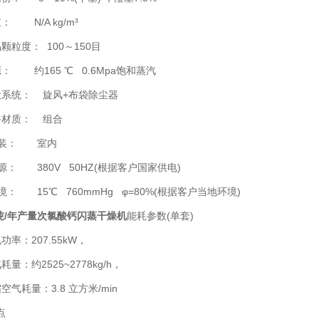
N/A kg/m³
粒度： 100～150目
 约165 ℃ 0.6Mpa饱和蒸汽
统： 旋风+布袋除尘器
材质： 组合
装： 室内
： 380V 50HZ(根据客户国家供电)
 15℃ 760mmHg φ=80%(根据客户当地环境)
0吨/年产量次氯酸钙闪蒸干燥机
能耗参数(单套)
：207.55kW，
：约2525~2778kg/h，
耗量：3.8 立方米/min
点