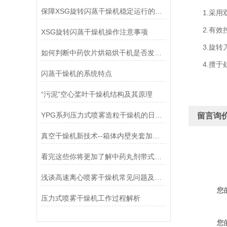
保障XSG旋转闪蒸干燥机稳定运行的实用技巧
1.采用双
2.有效控
XSG旋转闪蒸干燥机操作注意事项
3.旋转刀
如何判断中药饮片烘箱烘干机是否发生故障呢？
4.擅于处
闪蒸干燥机的系统特点
“污泥”空心桨叶干燥机结构及其原理
YPG系列压力式喷雾造粒干燥机的日常维修
留言询
真空干燥机新技术--箱体内壁夹套加热技术
看完这些你将更加了解中药丸剂带式烘干机
浅谈高速离心喷雾干燥机常见问题及解决方法
您
压力式喷雾干燥机工作过程解析
您