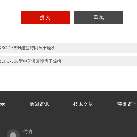
XSG-16型H酸旋转闪蒸干燥机
ZLPG-500型中药浸膏喷雾干燥机
示
新闻资讯
技术文章
荣誉资质
传真