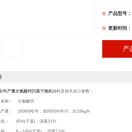
产品型号：
更新时间：
产
绍
0吨/年产量次氯酸钙闪蒸干燥机
物料及相关设计参数：
名称： 次氯酸钙
： 25000吨/年，按8000h/年计，3125kg/h
： 45%(干基)，湿基31%
 8～10%(干基) ，湿基7.5%