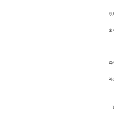
联
常
详
补