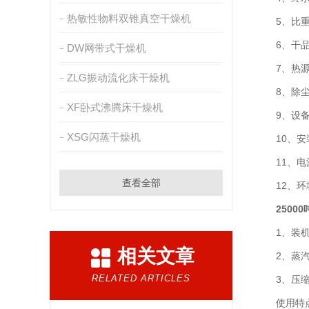
热敏性物料双锥真空干燥机
5、比重： 
6、干品颗
DW网带式干燥机
7、热源：
ZLG振动流化床干燥机
8、除尘系
XF卧式沸腾床干燥机
9、设备
XSG闪蒸干燥机
10、安
11、电源
查看全部
12、环境：
2500
1、装机功率
相关文章
2、蒸汽耗量
RELATED ARTICLES
3、压缩空气
使用特