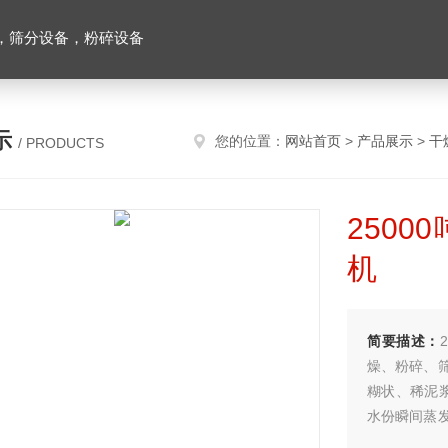
，筛分设备，粉碎设备
示
您的位置：
网站首页
>
产品展示
>
干
/ PRODUCTS
250
机
简要描述：
燥、粉碎、
糊状、稀泥
水份瞬间蒸
速度有很大