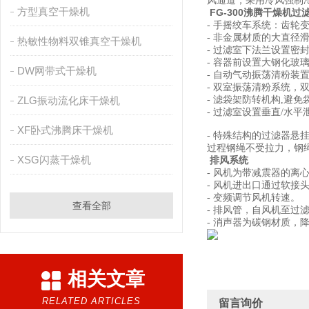
风通道，采用冷风强制
方型真空干燥机
FG-300沸腾干燥机
过
-
手摇绞车系统：齿轮
-
非金属材质的大直径
热敏性物料双锥真空干燥机
-
过滤室下法兰设置密
-
容器前设置大钢化玻
DW网带式干燥机
-
自动气动振荡清粉装
-
双室振荡清粉系统，
ZLG振动流化床干燥机
-
滤袋架防转机构,避免
-
过滤室设置垂直/水平
XF卧式沸腾床干燥机
-
特殊结构的过滤器悬
过程钢绳不受拉力，钢
XSG闪蒸干燥机
排风系统
-
风机为带减震器的离
-
风机进出口通过软接
-
变频调节风机转速。
查看全部
-
排风管，自风机至过
-
消声器为碳钢材质，
相关文章
RELATED ARTICLES
留言询价