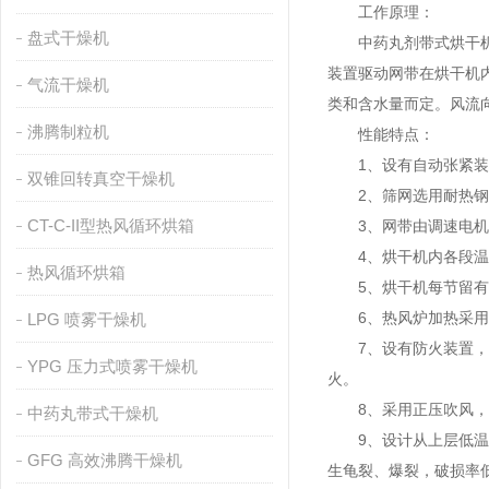
工作原理：
盘式干燥机
中药丸剂带式烘干机的
装置驱动网带在烘干机
气流干燥机
类和含水量而定。风流
沸腾制粒机
性能特点：
1、设有自动张紧装置
双锥回转真空干燥机
2、筛网选用耐热钢
CT-C-II型热风循环烘箱
3、网带由调速电机传
4、烘干机内各段温
热风循环烘箱
5、烘干机每节留有
6、热风炉加热采用链
LPG 喷雾干燥机
7、设有防火装置，窑
YPG 压力式喷雾干燥机
火。
8、采用正压吹风，避
中药丸带式干燥机
9、设计从上层低温区
GFG 高效沸腾干燥机
生龟裂、爆裂，破损率