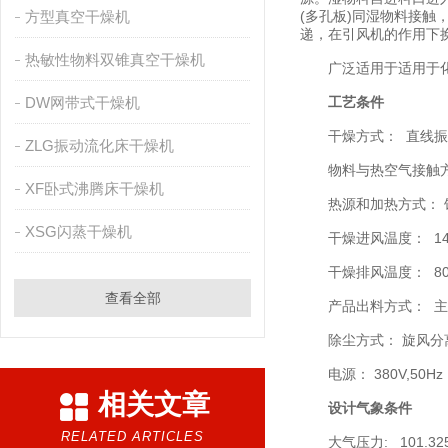
方型真空干燥机
(多孔板)同湿物料接触
递，在引风机的作用下
热敏性物料双锥真空干燥机
广泛适用于适用于化工
DW网带式干燥机
工艺条件
干燥方式： 直线振
ZLG振动流化床干燥机
物料与热空气接触方
XF卧式沸腾床干燥机
热源和加热方式： 饱和蒸
XSG闪蒸干燥机
干燥进风温度： 14
干燥排风温度： 8
查看全部
产品出料方式： 主
除尘方式： 旋风分离
电源： 380V,50Hz
相关文章
设计气象条件
RELATED ARTICLES
大气压力: 101.325