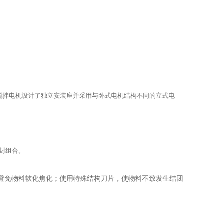
搅拌电机设计了独立安装座并采用与卧式电机结构不同的立式电
封组合。
避免物料软化焦化；使用特殊结构刀片，使物料不致发生结团
。