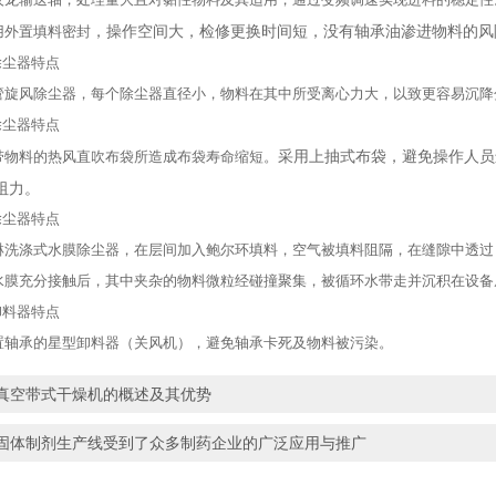
，操作空间大，检修更换时间短，没有轴承油渗进物料的风
外置填料密封
尘器特点
风除尘器，每个除尘器直径小，物料在其中所受离心力大，以致更容易沉降
尘器特点
采用上抽式布袋，避免操作人员
料的热风直吹布袋所造成布袋寿命缩短。
阻力。
尘器特点
涤式水膜除尘器，在层间加入鲍尔环填料，空气被填料阻隔，在缝隙中透过
充分接触后，其中夹杂的物料微粒经碰撞聚集，被循环水带走并沉积在设备
料器特点
承的星型卸料器（关风机），避免轴承卡死及物料被污染。
真空带式干燥机的概述及其优势
固体制剂生产线受到了众多制药企业的广泛应用与推广