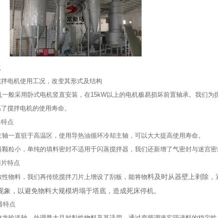
点
拌电机使用工况，改变其形式及结构
般采用卧式电机竖直安装，在15kW以上的电机极易损坏前置轴承。我们为
高了搅拌电机的使用寿命。
特点
一直驻于高温区，使用导热油循环冷却主轴，可以大大提高使用寿命。
粒小，单纯的填料密封不适用于闪蒸搅拌器，我们还新增了气密封与迷宫密
片特点
料及时从器壁上剥除，
物料，我们再传统搅拌刀片上增设了刮板，能将物
现象，以避免物料大规模坍塌于塔底，造成死床停机。
器特点
输送轴，处理量大且对黏性物料及其适用，通过变频调速实现进料的稳定性