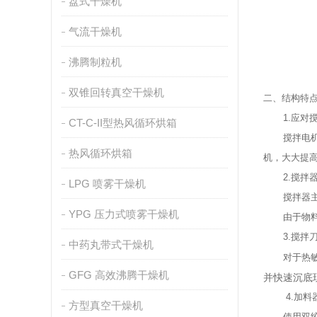
盘式干燥机
气流干燥机
沸腾制粒机
双锥回转真空干燥机
二、结构特
1.应对搅
CT-C-II型热风循环烘箱
搅拌电机一
热风循环烘箱
机，大大提
2.搅拌器
LPG 喷雾干燥机
搅拌器主轴
YPG 压力式喷雾干燥机
由于物料颗
3.搅拌刀
中药丸带式干燥机
对于热敏性
GFG 高效沸腾干燥机
并快速沉底
4.加料
方型真空干燥机
使用双绞龙