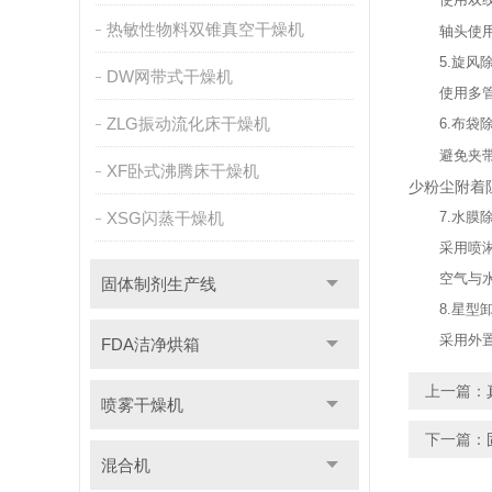
热敏性物料双锥真空干燥机
轴头使用
5.旋风除
DW网带式干燥机
使用多管旋
ZLG振动流化床干燥机
6.布袋除
避免夹带物
XF卧式沸腾床干燥机
少粉尘附着
XSG闪蒸干燥机
7.水膜除
采用喷淋洗
空气与水膜
固体制剂生产线
8.星型卸
采用外置轴
FDA洁净烘箱
上一篇：
喷雾干燥机
下一篇：
混合机