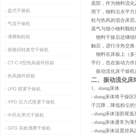
底部，作为物料流化
盘式干燥机
用下，物料沿水平方
粒与热风的混合床层
气流干燥机
蒸气与细小物料颗粒
沸腾制粒机
物料干燥后还继续继
触后，进行冷热交换
双锥回转真空干燥机
物料在床板上（多孔
CT-C-II型热风循环烘箱
平行，也在振动力作
振动流化床干燥机广
热风循环烘箱
二、振动流化床
1、shang床体
LPG 喷雾干燥机
- shang床体
YPG 压力式喷雾干燥机
子沉降，降低粉尘的
- shang床体顶
中药丸带式干燥机
- shang床体通
GFG 高效沸腾干燥机
- shang床体设