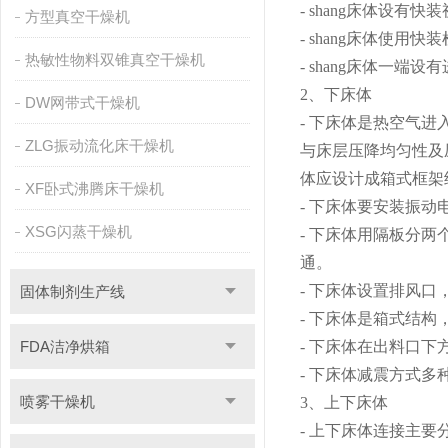
- shang床体设
方型真空干燥机
- shang床体使
热敏性物料双锥真空干燥机
- shang床体一
2、下床体
DW网带式干燥机
- 下床体是热空气
ZLG振动流化床干燥机
与床层压降均匀性及
体应设计成箱式框架
XF卧式沸腾床干燥机
- 下床体要安装振动
XSG闪蒸干燥机
- 下床体用隔板分
通。
- 下床体设置排风口
固体制剂生产线
- 下床体是箱式结
FDA洁净烘箱
- 下床体在出料口
- 下床体减震方式
喷雾干燥机
3、上下床体
- 上下床体连接主