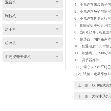
混合机
4、不允许在未装筛子
5、不允许超负荷的情
制粒机
6、不允许在机器运行
7、把固定扳手松开.可
烘干机
8、当6号部件，检查
9、振荡器，两间距离
粉碎机
10、如通电后有失常情
11、加油嘴。以500
中药浸膏干燥机
12、调节器部件：
（1）偏心块：出厂时
（2）试整，定期维修
上一篇：
脉冲板式真
下一篇：
为啥中药丸