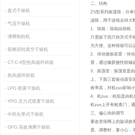
二、结构
盘式干燥机
ZS型系列振荡筛，分
滤筛，用于连续去掉大
气流干燥机
1、筛箱：筛箱由筛框
沸腾制粒机
只需扳下四只快开式手
为方便。这种筛箱可以
双锥回转真空干燥机
2、传动激振装置：传
CT-C-II型热风循环烘箱
置，通过橡胶挠性联轴
3、振荡室：振荡室是
热风循环烘箱
上、下面三套振动器安
效率高，对机zuo影响
LPG 喷雾干燥机
4、机zuo：机组是
YPG 压力式喷雾干燥机
机zuo上开有检查门
三、偏心块的调节
中药丸带式干燥机
要改变筛网上的旋涡效
GFG 高效沸腾干燥机
置。调整时，要小心，