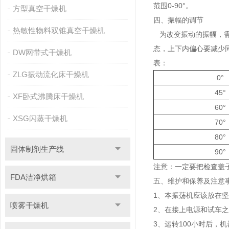
范围0-90°。
方型真空干燥机
四、振幅的调节
热敏性物料双锥真空干燥机
为改变振动的振幅，需
态，上下内偏心要减少
DW网带式干燥机
表：
ZLG振动流化床干燥机
0°
45°
XF卧式沸腾床干燥机
60°
XSG闪蒸干燥机
70°
80°
固体制剂生产线
90°
注意：一定要把检查盖
FDA洁净烘箱
五、维护和保养及注意
1、本振荡机应该放在
喷雾干燥机
2、在接上电源和试车
3、运转100小时后，