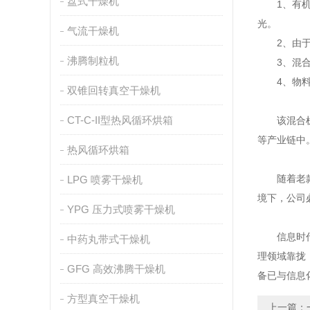
盘式干燥机
1、有机座
光。
气流干燥机
2、由于混
沸腾制粒机
3、混合桶
4、物料在
双锥回转真空干燥机
CT-C-II型热风循环烘箱
该混合机始
等产业链中
热风循环烘箱
随着老款常
LPG 喷雾干燥机
境下，公司
YPG 压力式喷雾干燥机
信息时代的
中药丸带式干燥机
理领域靠拢
GFG 高效沸腾干燥机
备已与信息
方型真空干燥机
上一篇：