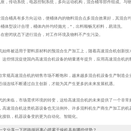
，传动系统，电器控制系统，多向运动机构，混合桶等部件组成。与物
合桶具有多方向运动，便桶体内的物料混合点多混合效果好，其混合均
体型设计合理，桶体内外均经抛光，*，出料顺畅无积料，易清洗。
密闭状态下进行混合，对工作环境及物料不产生污染。
终被适用于塑料原材料的预混合生产加工上，随着高速混合机创新技术
。这些情况促使国内高速混合机设备的销量逐年提升，应用高速混合机的
规高速混合机的销售市场不断饱和，越来越多混合机设备生产制造企业
必须连续不断通过自主创新，才能为其产生更多的未来发展机遇。
来临，市场需求环境的转变，这给高速混合机的未来提供了一个非常好
，高速混合机这类机器设备也无法例外。许多混料机生产商生产加工的机
化接轨，机器设备变的更为自动化、智能化。
一文分享一下闭路循环离心喷雾干燥机具有哪些优势？