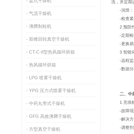
盘式干燥机
洗，并定期
-润滑：对
气流干燥机
-检查紧固
沸腾制粒机
2.预防
-定期检查
双锥回转真空干燥机
-更换易损
CT-C-II型热风循环烘箱
3.智能
-远程监控
热风循环烘箱
-数据分析
LPG 喷雾干燥机
YPG 压力式喷雾干燥机
二、中
1.充填
中药丸带式干燥机
-故障现象
GFG 高效沸腾干燥机
-解决方
-调整剂量
方型真空干燥机