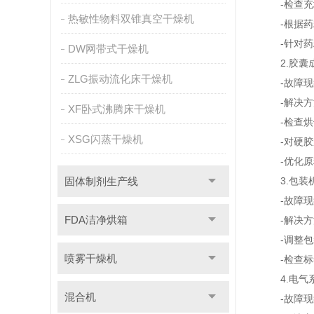
-检查充填
热敏性物料双锥真空干燥机
-根据药粉
-针对药粉
DW网带式干燥机
2.胶囊
ZLG振动流化床干燥机
-故障现象
-解决方
XF卧式沸腾床干燥机
-检查烘干
XSG闪蒸干燥机
-对硬胶囊
-优化原料
固体制剂生产线
3.包装
-故障现象
FDA洁净烘箱
-解决方
-调整包装
喷雾干燥机
-检查标签
4.电气
混合机
-故障现象