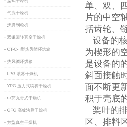
盘式干燥机
单、双、四
气流干燥机
片的中空
沸腾制粒机
括齿轮、
双锥回转真空干燥机
设备的核
CT-C-II型热风循环烘箱
为楔形的
是设备的
热风循环烘箱
斜面接触
LPG 喷雾干燥机
面不断更
YPG 压力式喷雾干燥机
积于壳底
中药丸带式干燥机
桨叶的排
GFG 高效沸腾干燥机
区、排料
方型真空干燥机