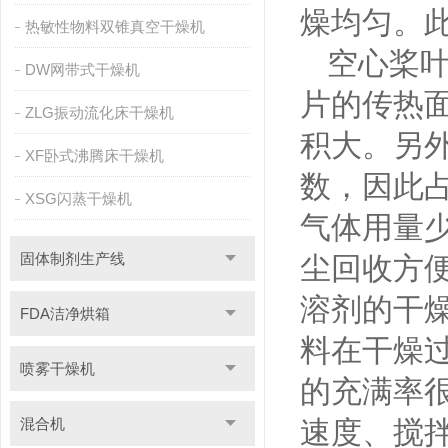
燥均匀。
热敏性物料双锥真空干燥机
空心桨叶
DW网带式干燥机
片的传热
ZLG振动流化床干燥机
积大。另
XF卧式沸腾床干燥机
数，因此
XSG闪蒸干燥机
气体用量
固体制剂生产线
尘回收方
溶剂的干
FDA洁净烘箱
料在干燥
喷雾干燥机
的充满率很
混合机
速度、搅