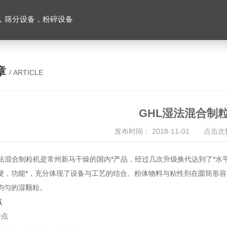
，筛分设备，粉碎设备
章
/ ARTICLE
GHL湿法混合制
发布时间： 2018-11-01 点击次数
混合制粒机是常州新马干燥的国内*产品，经过几次升级换代达到了*水平
便，功能*，充分体现了设备与工艺的结合。粉体物料与粘性剂在圆筒形
均匀的湿颗粒。
点
特点