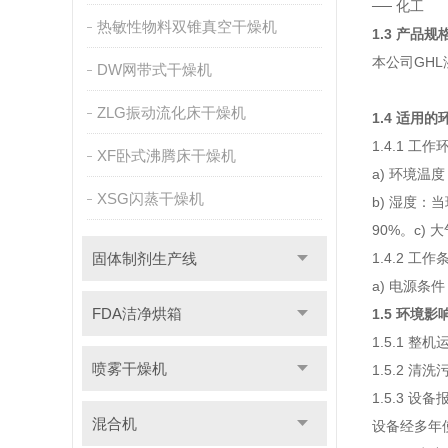
── 化工
热敏性物料双锥真空干燥机
1.3 产品
本公司GH
DW网带式干燥机
ZLG振动流化床干燥机
1.4 适用
1.4.1 工作
XF卧式沸腾床干燥机
a) 环境温
XSG闪蒸干燥机
b) 湿度
90%。c) 
固体制剂生产线
1.4.2 工作
a) 电源条
FDA洁净烘箱
1.5 环境影
1.5.1 整
喷雾干燥机
1.5.2 
1.5.3 设备
混合机
设备经多年