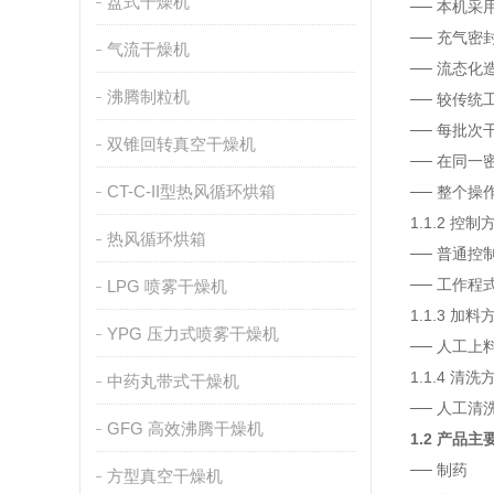
盘式干燥机
── 本机
── 充气
气流干燥机
── 流态
沸腾制粒机
── 较传统
── 每批次
双锥回转真空干燥机
── 在同
CT-C-II型热风循环烘箱
── 整个
1.1.2 控
热风循环烘箱
── 普通控
── 工作
LPG 喷雾干燥机
1.1.3 加
YPG 压力式喷雾干燥机
── 人工上
1.1.4 清
中药丸带式干燥机
── 人工清
GFG 高效沸腾干燥机
1.2 产
── 制药
方型真空干燥机