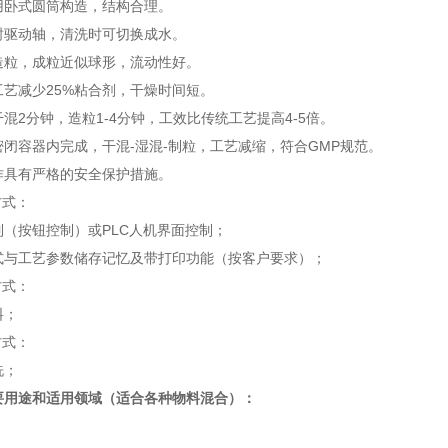
采用卧式圆筒构造，结构合理。
密封驱动轴，清洗时可切换成水。
化造粒，成粒近似球形，流动性好。
工艺减少25%粘合剂，干燥时间短。
干混2分钟，造粒1-4分钟，工效比传统工艺提高4-5倍。
一密闭容器内完成，干混-湿混-制粒，工艺减缩，符合GMP规范。
操作具有严格的安全保护措施。
制方式：
制（按钮控制）或PLC人机界面控制；
程式与工艺参数储存记忆及带打印功能（按客户要求）；
料方式：
料；
洗方式：
洗；
品主要用途和适用领域（适合各种物料混合）：