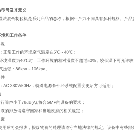
规格型号及其意义
L湿法混合制粒机是系列产品的总称，根据生产力不同具有多种规格。产品
的环境和工作条件
环境
度：正常工作的环境空气温度在5℃～40℃；
：当环境温度为40℃时，工作环境的相对湿度不超过50%，较低温下可允许
大气压强：86kpa～106kpa。
条件
件：AC 380V/50Hz，特殊电源条件经系统配置变更后方可适用；
响
机运行噪声小于78dB(A),符合GMP的设备的要求；
清洗污液的排放请遵守国家和当地政府的相关规定；
报废
使用后将会报废，报废物资的处理请遵守当地法律的规定。设备中有些部