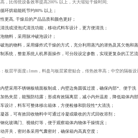
高，比传统设备效率提高200% 以上，大大缩短干燥时间;
循环烘箱能耗节约80% 以上；
匀性更高, 干燥后的产品品质和颜色更好；
线清洗或浸泡式清洗功能，移动式料车设计，更方便清洗；
起泡物料，采用脉冲破泡设计；
易破泡的物料，采用爆炸式干燥的方式，充分利用蒸汽的潜热及其欠饱和
控制系统，整套系统人机界面操作，可分段设定参数，实现更复杂的工艺
热：板层平面度≤1mm，料盘与板层紧密贴合，传热效率高；中空的隔板设
体内壁采用不锈钢板镜面板制成，内壁边角圆弧过渡，确保内部*、便于洗
有加热夹层，能预防结露；形成有效隔离层，减小内外温差，降低箱体内
料车设计，料车可整体移出箱体，方便检修和阶段性*大清洗；
冷凝器，可有效回收物料中可通过冷凝或吸收的方式回收溶剂；
装钢化玻璃门、视镜灯等，便于观察箱体内物体干燥情况；
自动开关，密封条采用气囊密封，确保箱内高真空度；