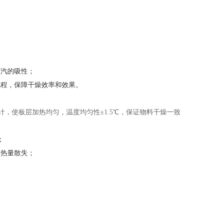
蒸汽的吸性；
流程，保障干燥效率和效果。
计，使板层加热均匀，温度均匀性±1.5℃，保证物料干燥一致
；
部热量散失；