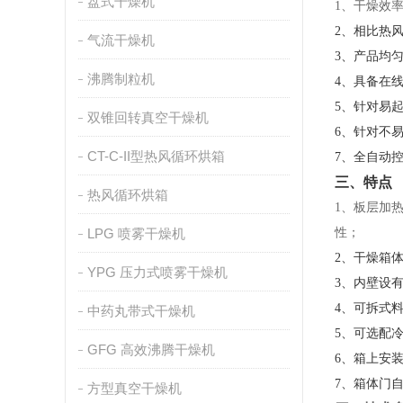
盘式干燥机
1、干燥效率
2、相比热风
气流干燥机
3、产品均
沸腾制粒机
4、具备在
5、针对易
双锥回转真空干燥机
6、针对不
CT-C-II型热风循环烘箱
7、全自动
三、特点
热风循环烘箱
1、板层加
LPG 喷雾干燥机
性；
2、干燥箱
YPG 压力式喷雾干燥机
3、内壁设
4、可拆式
中药丸带式干燥机
5、可选配
GFG 高效沸腾干燥机
6、箱上安
7、箱体门
方型真空干燥机