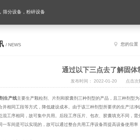
，筛分设备，粉碎设备
讯
您的位置
/ NEWS
通过以下三点去了解固体
发布时间： 2022-01-20 点击次数
剂生产线
主要生产颗粒剂、片剂和胶囊剂三种剂型的产品，且三种剂型为
合并相同工段等方式，降低建设成本。由于该三种剂型所要求的生产洁净
总混工序相同，故可集中共用。后段工序压片、包衣、胶囊填充不同，需
同一车间是可以实现的，故可以通过整合共用工序设备而提高设备使用率