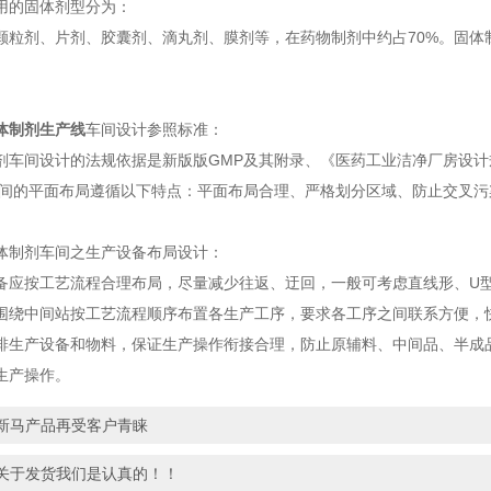
的固体剂型分为：
剂、片剂、胶囊剂、滴丸剂、膜剂等，在药物制剂中约占70%。固体
体制剂生产线
车间设计参照标准：
间设计的法规依据是新版版GMP及其附录、《医药工业洁净厂房设计
车间的平面布局遵循以下特点：平面布局合理、严格划分区域、防止交叉污
制剂车间之生产设备布局设计：
按工艺流程合理布局，尽量减少往返、迂回，一般可考虑直线形、U型
围绕中间站按工艺流程顺序布置各生产工序，要求各工序之间联系方便，
排生产设备和物料，保证生产操作衔接合理，防止原辅料、中间品、半成
生产操作。
新马产品再受客户青睐
关于发货我们是认真的！！