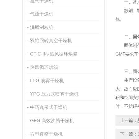
盘式干燥机
一、常用
散剂、颗粒
气流干燥机
低。
沸腾制粒机
二、
固
双锥回转真空干燥机
固体制剂车
CT-C-II型热风循环烘箱
GMP要求
热风循环烘箱
三、固体
生产设备应
LPG 喷雾干燥机
大，故而应
YPG 压力式喷雾干燥机
积和空间安
时，不妨碍
中药丸带式干燥机
GFG 高效沸腾干燥机
上一篇：
方型真空干燥机
下一篇：