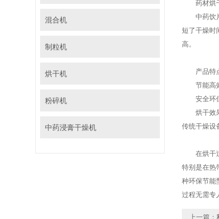
药材烘干重
中药饮片烘
混合机
短了干燥时
高。
制粒机
产品特
烘干机
节能高效：
安全环保：
粉碎机
烘干效果好
传统干燥设
中药浸膏干燥机
在烘干过程
特别是在热
种环保节能
过程无需专
上一篇：