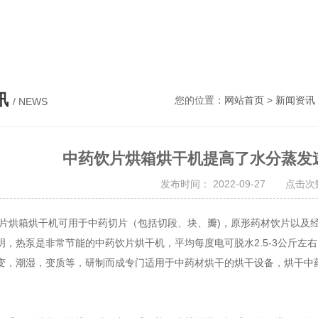
，筛分设备，粉碎设备
讯
您的位置：
网站首页
>
新闻资讯
/ NEWS
中药饮片烘箱烘干机提高了水分蒸发
发布时间： 2022-09-27 点击次数
片烘箱烘干机
可用于中药切片（包括切段、块、瓣)，原形药材饮片以及
明，热泵是非常节能的中药饮片烘干机，平均每度电可脱水2.5-3公斤
变，潮湿，变质等，研制而成专门适用于中药材烘干的烘干设备，烘干中