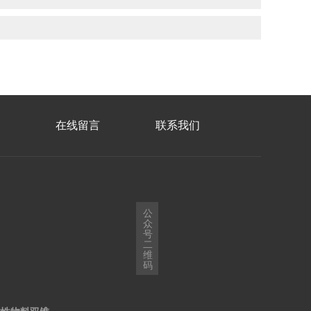
在线留言
联系我们
公
众
号
二
维
码