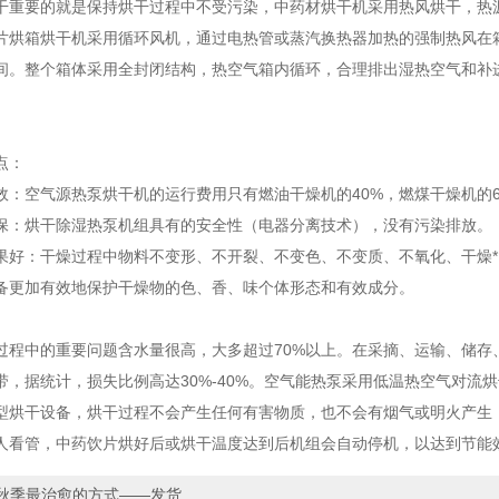
要的就是保持烘干过程中不受污染，中药材烘干机采用热风烘干，热源
箱烘干机采用循环风机，通过电热管或蒸汽换热器加热的强制热风在箱
间。整个箱体采用全封闭结构，热空气箱内循环，合理排出湿热空气和补
点：
空气源热泵烘干机的运行费用只有燃油干燥机的40%，燃煤干燥机的60
烘干除湿热泵机组具有的安全性（电器分离技术），没有污染排放。
：干燥过程中物料不变形、不开裂、不变色、不变质、不氧化、干燥*
备更加有效地保护干燥物的色、香、味个体形态和有效成分。
中的重要问题含水量很高，大多超过70%以上。在采摘、运输、储存
带，据统计，损失比例高达30%-40%。空气能热泵采用低温热空气对
型烘干设备，烘干过程不会产生任何有害物质，也不会有烟气或明火产生
人看管，中药饮片烘好后或烘干温度达到后机组会自动停机，以达到节能
秋季最治愈的方式——发货