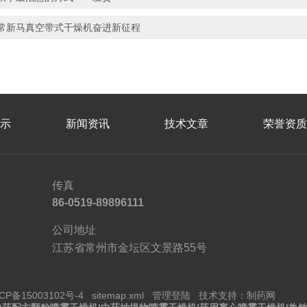
常新马真空带式干燥机奋进新征程
示
新闻资讯
技术文章
荣誉资质
传真
86-0519-89896111
公司地址
江苏省常州市金坛区文景路55号
CP备15003102号-4
sitemap.xml
管理登陆
技术支持：
制药网