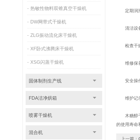
热敏性物料双锥真空干燥机
定期润滑：
DW网带式干燥机
清洁设备：
ZLG振动流化床干燥机
检查干燥介
XF卧式沸腾床干燥机
XSG闪蒸干燥机
维修保养：
固体制剂生产线
安全操作：
FDA洁净烘箱
维护记录：
喷雾干燥机
木糖醇
的使用寿命
混合机
上一篇：