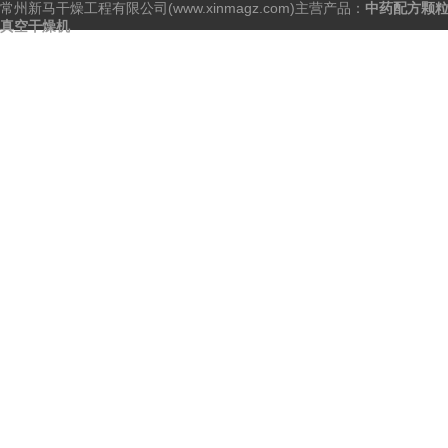
常州新马干燥工程有限公司(www.xinmagz.com)主营产品：
中药配方颗
真空干燥机