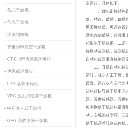
定运行，具体如下。
盘式干燥机
一、优化衔接结构设计
落、粘连、破损，确保
气流干燥机
用柔性材质、可调速设
沸腾制粒机
避免丸剂破损；过渡带
积影响干燥效果。二是
双锥回转真空干燥机
接振动筛选机，筛选机
CT-C-II型热风循环烘箱
自动化传送带直接输送
二、升级自动化控制系
热风循环烘箱
运转，减少人工干预，
设置、运行状态实时监
LPG 喷雾干燥机
进料过快导致干燥不充
YPG 压力式喷雾干燥机
器、温度传感器、湿度
检测到烘干机进料量骤
中药丸带式干燥机
动，实现流程闭环。三
GFG 高效沸腾干燥机
烘干机调整转速或停机