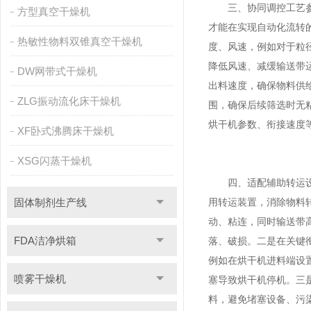
三、协同调控工艺参数
方型真空干燥机
才能在实现自动化流转
热敏性物料双锥真空干燥机
度、风速，例如对于粒
降低风速、减缓输送带
DW网带式干燥机
出料速度，确保物料供
ZLG振动流化床干燥机
围，确保后续筛选时无
烘干机参数、衔接速度
XF卧式沸腾床干燥机
XSG闪蒸干燥机
四、适配辅助转运设备
固体制剂生产线
用转运装置，消除物料
动、粘连，同时输送带
FDA洁净烘箱
落、破损。二是在关键
例如在烘干机进料端设
喷雾干燥机
塞导致烘干机停机。三
料，避免堵塞设备、污