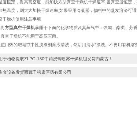
恒定，提高真空度，能加快方型真空干燥机干燥速率,当真空度恒定，
加热温度，则大大加快干燥速率,如果采用冷凝器，物料中的蒸发溶济可
干燥机使用注意事项
将
方型真空干燥机
暴露于下面的化学物质及其蒸气中：强碱、酯类、芳
真空干燥机不能用于高压灭菌。
用热的肥皂或中性洗涤剂溶液清洗，然后用清水*漂洗。不要用有机溶
用于植物提取ZLPG-150中药浸膏喷雾干燥机组发货内蒙古！
多套设备发货西藏千禧康医药有限公司