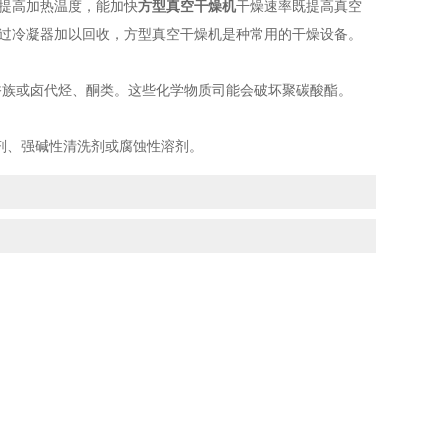
提高加热温度，能加快
方型真空干燥机
干燥速率既提高真空
通过冷凝器加以回收，方型真空干燥机是种常用的干燥设备。
香族或卤代烃、酮类。这些化学物质司能会破坏聚碳酸酯。
剂、强碱性清洗剂或腐蚀性溶剂。