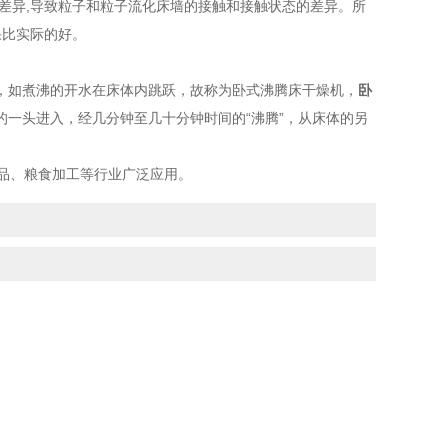
状差异,导致粒子和粒子流化床墙的接触和接触状态的差异。所
果比实际的好。
如煮沸的开水在床体内跳跃，故称为卧式沸腾床干燥机，
卧
一头进入，经几分钟至几十分钟时间的“沸腾”，从床体的另
品、粮食加工等行业广泛应用。