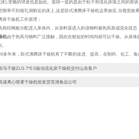
,死床);变频的球迷也是如此。值得一提的是由于粒子和流化床墙之间的形
空隙率不到墙孔洞附近的床上,这是卧式沸腾床干燥机边界效应,当视觉效
床干燥机工作原理：
经阀板分配进入床体内，从加料器进入的湿物料被热风形成流化状态，
燥机
由于热风与物料广泛接触，因此在较短的时间内就可以干燥。从床体的
出。
多年来，卧式沸腾床干燥机有了不断的改进、提高，在制药、化工、食
新马干燥ZLG 7*0.5振动流化床干燥机交付山东客户
高速离心喷雾干燥机组发货芜湖食品公司