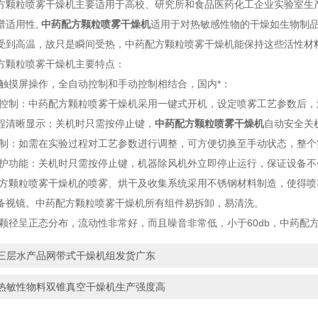
粒喷雾干燥机主要适用于高校、研究所和食品医药化工企业实验室生产微
谱适用性,
中药配方颗粒喷雾干燥机
适用于对热敏感性物的干燥如生物制
受到高温，故只是瞬间受热，中药配方颗粒喷雾干燥机能保持这些活性材
颗粒喷雾干燥机主要特点：
摸屏操作，全自动控制和手动控制相结合，国内*：
制：中药配方颗粒喷雾干燥机采用一键式开机，设定喷雾工艺参数后，
程清晰显示；关机时只需按停止键，
中药配方颗粒喷雾干燥机
自动安全关
：如需在实验过程对工艺参数进行调整，可方便切换至手动状态，整个
功能：关机时只需按停止键，机器除风机外立即停止运行，保证设备不
颗粒喷雾干燥机的喷雾、烘干及收集系统采用不锈钢材料制造，使得喷雾
备视镜。中药配方颗粒喷雾干燥机所有组件易拆卸，易清洗。
径呈正态分布，流动性非常好，而且噪音非常低，小于60db，中药配
三层水产品网带式干燥机组发货广东
热敏性物料双锥真空干燥机生产强度高