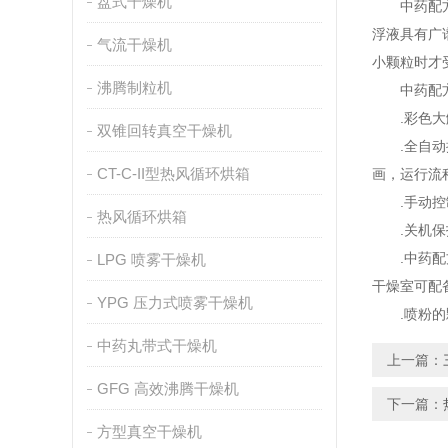
盘式干燥机
中药配方颗
浮液具有广
气流干燥机
小颗粒时才
沸腾制粒机
中药配方
.彩色大触
双锥回转真空干燥机
.全自动控
CT-C-II型热风循环烘箱
画，运行流
.手动控制
热风循环烘箱
.关机保护
.中药配方
LPG 喷雾干燥机
干燥室可配
YPG 压力式喷雾干燥机
.喷粉的颗
中药丸带式干燥机
上一篇：
GFG 高效沸腾干燥机
下一篇：
方型真空干燥机