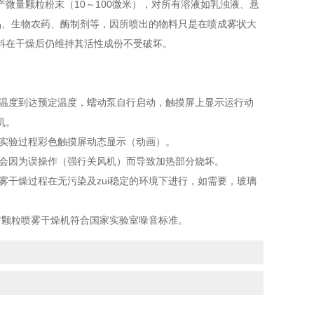
量颗粒粉末（10～100微米），对所有溶液如乳浊液、悬
品、生物农药、酶制剂等，因所喷出的物料只是在喷成雾状大
料在干燥后仍维持其活性成份不受破坏。
温度到达预定温度，蠕动泵自行启动，触摸屏上显示运行动
机。
实验过程彩色触摸屏动态显示（动画）。
会因为误操作（强行关风机）而导致加热部分烧坏。
干燥过程在无污染及zui稳定的环境下进行，如需要，玻璃
方颗粒喷雾干燥机符合国家实验室噪音标准。