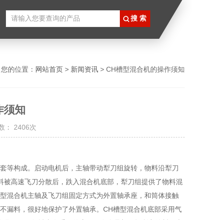
您的位置：
网站首页
>
新闻资讯
> CH槽型混合机的操作须知
作须知
： 2406次
夹套等构成。启动电机后，主轴带动犁刀组旋转，物料沿犁刀
料被高速飞刀分散后，跌入混合机底部，犁刀组提供了物料混
槽型混合机主轴及飞刀组固定方式为外置轴承座，和筒体接触
不漏料，很好地保护了外置轴承。CH槽型混合机底部采用气