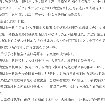
构，密封严密，卸料速度快，卸料干净，更换物料时的清洁力度小。不仅
这种设备，在矿产行业中安装使用CH槽型混合机还可以进行固液混合加工
燥流程，这些都是加工生产单位中经常要进行的操作流程。
混合机的操作须知：
型混合机在新设备*次使用前应检查搅拌减速机和出料减速机是否注入润
程度，并检查电路的接线是否脱落和松动，然后闭合电源总开关进行空运
体上的盖板将物料加入混合槽体内，多种物料可同时加入，也可分先后
辅料加入后*搅拌，这样效果会更好一些。
必须将料槽盖板盖好再开车，以免物料浅出料槽。
型混合机运转时，人体和手不得伸入筒体内。取样时必须先停机。
型混合机可以带负荷启动，但槽内装载量不得超过槽体容积的40-60%
型混合机混合操作时间一般为5-8分种，对均匀度要求不同的特殊物料
数是根据物料的堆积密度比重，当物料密度为0.8-1情况下，装载系数为6
两端轴封是四氟材料做成的，主要是用来缓冲搅拌桨与槽体之间的摩擦
黄。
员必须熟悉CH槽型混合机的技术性能、内部构造、控制结构的使用原