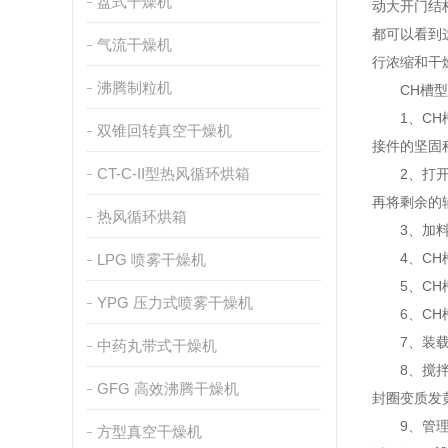
盘式干燥机
动大开门结
都可以看到
气流干燥机
行浓缩和干
沸腾制粒机
CH槽型
1、CH槽
双锥回转真空干燥机
接件的坚固
CT-C-II型热风循环烘箱
2、打开槽
再将剩余的
热风循环烘箱
3、加料后
4、CH槽
LPG 喷雾干燥机
5、CH槽
YPG 压力式喷雾干燥机
6、CH槽
7、装载系
中药丸带式干燥机
8、搅拌桨
GFG 高效沸腾干燥机
封圈变质发
9、管理人
方型真空干燥机