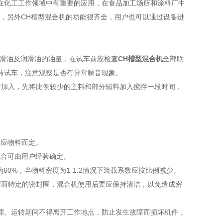
在化工工作领域中有重要的应用，在食品加工场所和涂料厂中
，另外CH槽型混合机的功能很齐全，用户也可以通过设备进
滑油及润滑油的油量，在试车前应检查
CH槽型混合机
全部联
转试车，注意观察是否有异常噪音现象。
加入，先将比例较少的主料和部分辅料加入搅拌一段时间，
，应物料而定。
混合可由用户经验确定。
0%，当物料密度为1-1.2情况下装载系数应按比例减少。
而特定的密封圈，混合机使用后要应保持清洁，以免造成密
理。运转期间不得离开工作地点，防止发生故障而损坏机件，