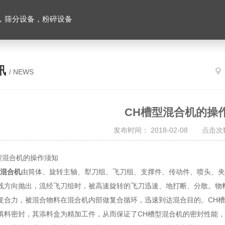
，筛分设备，粉碎设备
讯
/ NEWS
CH槽型混合机的操
发布时间： 2018-02-08 点击次数
混合机的操作须知
型混合机
由筒体、旋转主轴、犁刀组、飞刀组、支撑件、传动件、喷头、
线方向抛出，流经飞刀组时，被高速旋转的飞刀迅速、地打断、分散。物
复合力，被混合物料在混合机内部做复合循环，迅速到达混合目的。CH
填料密封，其添料盒为精加工件，从而保证了CH槽型混合机的密封性能，