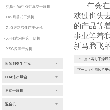
年会在欢
热敏性物料双锥真空干燥机
获过也失去
DW网带式干燥机
的产品等
ZLG振动流化床干燥机
事业等着
XF卧式沸腾床干燥机
新马腾飞的
XSG闪蒸干燥机
上一篇：
客订干燥设
固体制剂生产线
下一篇：
中药饮片干
FDA洁净烘箱
喷雾干燥机
混合机