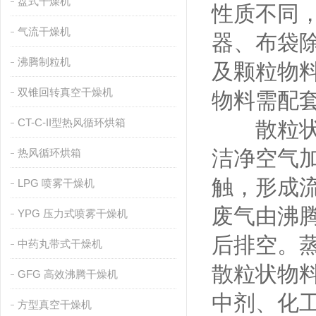
盘式干燥机
性质不同
气流干燥机
器、布袋
沸腾制粒机
及颗粒物
双锥回转真空干燥机
物料需配
CT-C-II型热风循环烘箱
散粒状固
洁净空气
热风循环烘箱
触，形成
LPG 喷雾干燥机
废气由沸
YPG 压力式喷雾干燥机
后排空。蒸
中药丸带式干燥机
散粒状物
GFG 高效沸腾干燥机
中剂、化
方型真空干燥机