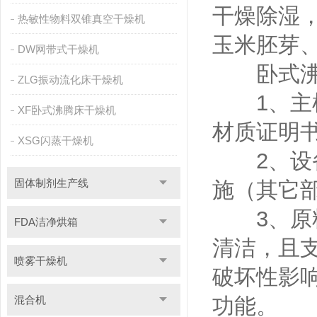
干燥除湿
热敏性物料双锥真空干燥机
玉米胚芽
DW网带式干燥机
卧式沸腾
ZLG振动流化床干燥机
1、主机
XF卧式沸腾床干燥机
材质证明
XSG闪蒸干燥机
2、设备
固体制剂生产线
施（其它
3、原料
FDA洁净烘箱
清洁，且支
喷雾干燥机
破坏性影
混合机
功能。