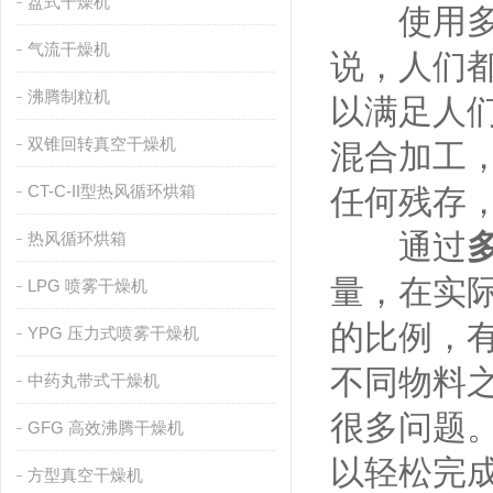
盘式干燥机
使用多向
气流干燥机
说，人们
沸腾制粒机
以满足人
双锥回转真空干燥机
混合加工
CT-C-II型热风循环烘箱
任何残存
通过
热风循环烘箱
量，在实
LPG 喷雾干燥机
的比例，
YPG 压力式喷雾干燥机
不同物料
中药丸带式干燥机
很多问题
GFG 高效沸腾干燥机
以轻松完
方型真空干燥机