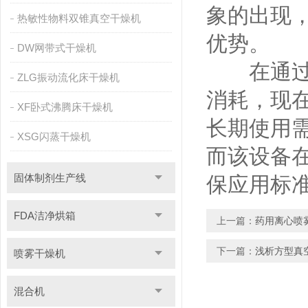
象的出现
热敏性物料双锥真空干燥机
优势。
DW网带式干燥机
在通
ZLG振动流化床干燥机
消耗，现
XF卧式沸腾床干燥机
长期使用
XSG闪蒸干燥机
而该设备
固体制剂生产线
保应用标
FDA洁净烘箱
上一篇：
药用离心喷
下一篇：
浅析方型真
喷雾干燥机
混合机