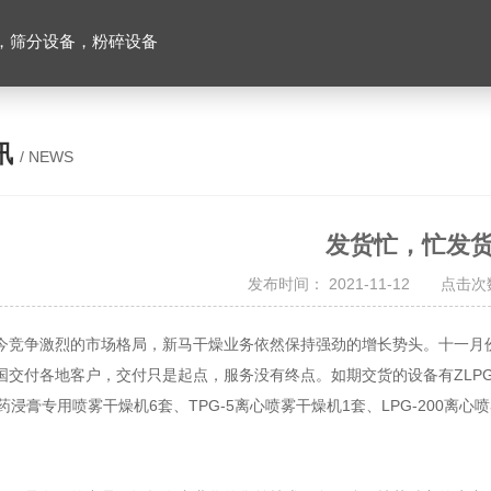
，筛分设备，粉碎设备
讯
/ NEWS
发货忙，忙发
发布时间： 2021-11-12 点击次数
争激烈的市场格局，新马干燥业务依然保持强劲的增长势头。十一月份
国交付各地客户，交付只是起点，服务没有终点。如期交货的设备有ZLPG-
0中药浸膏专用喷雾干燥机6套、TPG-5离心喷雾干燥机1套、LPG-200离