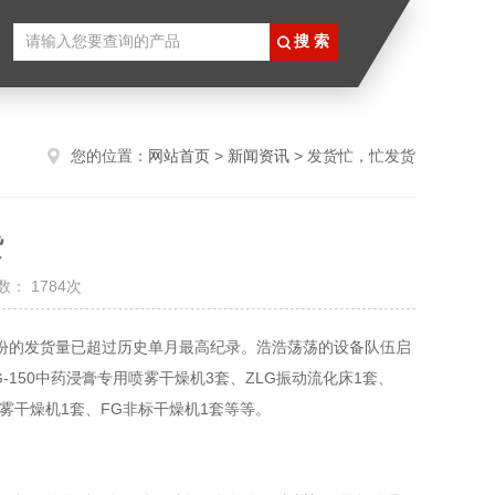
您的位置：
网站首页
>
新闻资讯
> 发货忙，忙发货
货
： 1784次
的发货量已超过历史单月最高纪录。浩浩荡荡的设备队伍启
150中药浸膏专用喷雾干燥机3套、ZLG振动流化床1套、
心喷雾干燥机1套、FG非标干燥机1套等等。