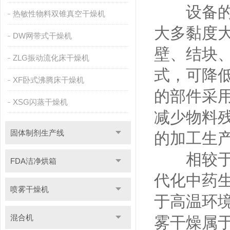
设备的结
热敏性物料双锥真空干燥机
大多黏度
DW网带式干燥机
壁、结块
ZLG振动流化床干燥机
式，可降
XF卧式沸腾床干燥机
的部件采
XSG闪蒸干燥机
减少物料
固体制剂生产线
的加工生
相较于传
FDA洁净烘箱
代化中药
喷雾干燥机
于高温环
混合机
雾干燥属