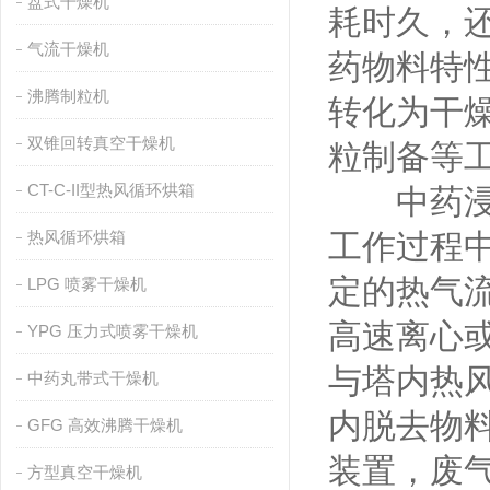
盘式干燥机
耗时久，
气流干燥机
药物料特
沸腾制粒机
转化为干
双锥回转真空干燥机
粒制备等
CT-C-II型热风循环烘箱
中药浸膏
热风循环烘箱
工作过程
定的热气
LPG 喷雾干燥机
高速离心
YPG 压力式喷雾干燥机
与塔内热
中药丸带式干燥机
内脱去物
GFG 高效沸腾干燥机
装置，废
方型真空干燥机