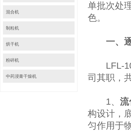
单批次处
混合机
色。
制粒机
一、逐层
烘干机
粉碎机
LFL-1
司其职，
中药浸膏干燥机
‌1、
流
构设计，
匀作用于