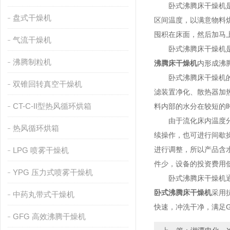
卧式沸腾床干燥机是依
盘式干燥机
区间温度，以满意物料
囤积在床面，然后加马
气流干燥机
卧式沸腾床干燥机是利
沸腾制粒机
沸腾床干燥机
内形成沸
卧式沸腾床干燥机的运
双锥回转真空干燥机
滤装置净化、散热器加
CT-C-II型热风循环烘箱
料内部的水分在较短的
由于流化床内温度分布
热风循环烘箱
续操作，也可进行间歇
进行调整，所以产品含
LPG 喷雾干燥机
件少，设备的投资费用
YPG 压力式喷雾干燥机
卧式沸腾床干燥机通过
卧式沸腾床干燥机
采用
中药丸带式干燥机
快速，冲洗干净，满足G
GFG 高效沸腾干燥机