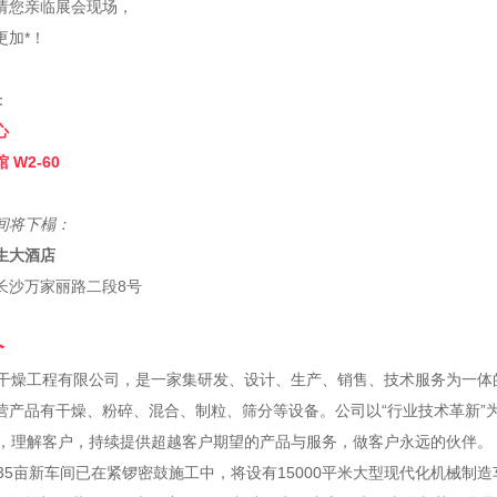
请您亲临展会现场，
更加*！
：
心
W2-60
间将下榻：
生大酒店
长沙万家丽路二段8号
勇
介
燥工程有限公司，是一家集研发、设计、生产、销售、技术服务为一体的
营产品有干燥、粉碎、混合、制粒、筛分等设备。公司以“行业技术革新”
理解客户，持续提供超越客户期望的产品与服务，做客户永远的伙伴。
5亩新车间已在紧锣密鼓施工中，将设有15000平米大型现代化机械制