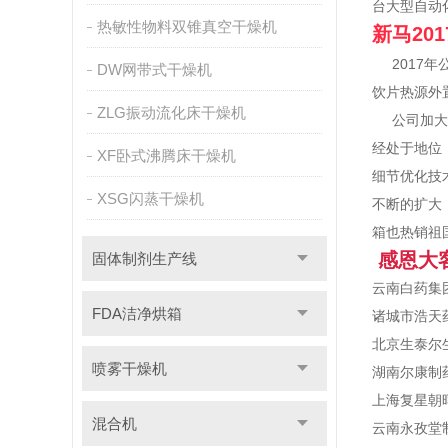
台大型自动
热敏性物料双锥真空干燥机
新马20
2017年
DW网带式干燥机
饮片热源外
ZLG振动流化床干燥机
公司加大在
经处于地位
XF卧式沸腾床干燥机
细节优化技
XSG闪蒸干燥机
不断的扩大
箱也热销祖
感恩大
固体制剂生产线
云南白药集
FDA洁净烘箱
诸城市浩天
北京生泰尔
喷雾干燥机
湖南尔康制
上海复星朝
混合机
云南永孜堂