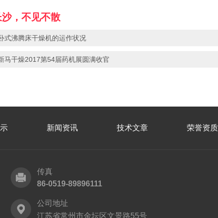
长沙，不见不散
卧式沸腾床干燥机的运作状况
新马干燥2017第54届药机展圆满收官
示
新闻资讯
技术文章
荣誉资质
传真
86-0519-89896111
公司地址
江苏省常州市金坛区文景路55号