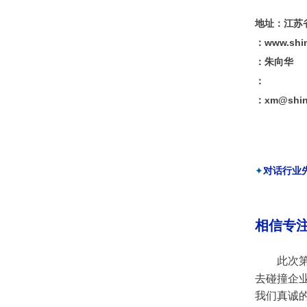
地址：江苏
：www.sh
：朱向华
：
：xm@shin
✦
对话行业
相信
专
此次第
去碰撞企
我们真诚