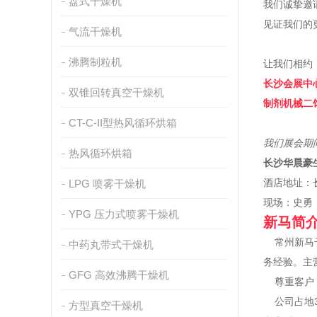
盘式干燥机
我们诚挚邀
见证我们的
气流干燥机
沸腾制粒机
让我们相约
长沙会展中
双锥回转真空干燥机
制剂机械二馆 
CT-C-II型热风循环烘箱
我们展会期
热风循环烘箱
长沙华晨豪
酒店地址：
LPG 喷雾干燥机
现场：史
YPG 压力式喷雾干燥机
新马简
常州新马干
中药丸带式干燥机
务经验。主
GFG 高效沸腾干燥机
尊重客户，
公司占地3
方型真空干燥机