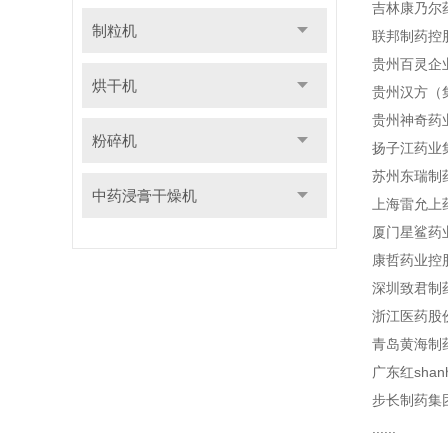
吉林康乃尔
制粒机
联邦制药控
贵州百灵企
烘干机
贵州汉方（
贵州神奇药
粉碎机
扬子江药业
苏州东瑞制
中药浸膏干燥机
上海雷允上
厦门星鲨药
康哲药业控
深圳致君制
浙江医药股
青岛黄海制
广东红sha
步长制药集
......