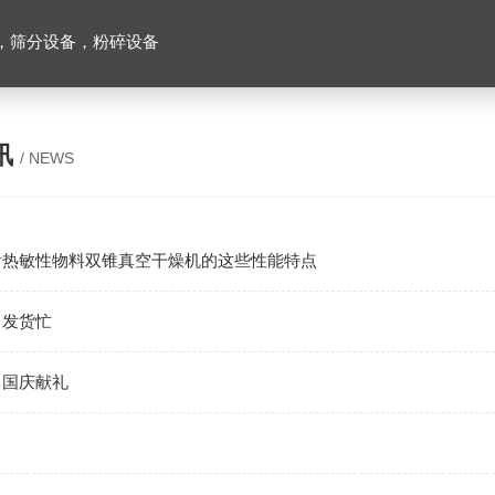
，筛分设备，粉碎设备
讯
/ NEWS
看热敏性物料双锥真空干燥机的这些性能特点
月发货忙
马国庆献礼